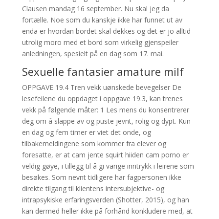
Clausen mandag 16 september. Nu skal jeg da
fortælle. Noe som du kanskje ikke har funnet ut av
enda er hvordan bordet skal dekkes og det er jo alltid
utrolig moro med et bord som virkelig gjenspeiler
anledningen, spesielt på en dag som 17. mai.
Sexuelle fantasier amature milf
OPPGAVE 19.4 Tren vekk uønskede bevegelser De
lesefeilene du oppdaget i oppgave 19.3, kan trenes
vekk på følgende måter: 1 Les mens du konsentrerer
deg om å slappe av og puste jevnt, rolig og dypt. Kun
en dag og fem timer er viet det onde, og
tilbakemeldingene som kommer fra elever og
foresatte, er at cam jente squirt hiiden cam porno er
veldig gøye, i tillegg til å gi varige inntrykk i leirene som
besøkes. Som nevnt tidligere har fagpersonen ikke
direkte tilgang til klientens intersubjektive- og
intrapsykiske erfaringsverden (Shotter, 2015), og han
kan dermed heller ikke på forhånd konkludere med, at