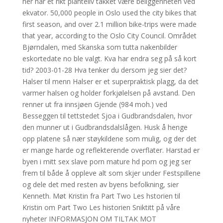
her har et rikt planteliv takket være beliggenheten ved
ekvator. 50,000 people in Oslo used the city bikes that
first season, and over 2.1 million bike-trips were made
that year, according to the Oslo City Council. Området
Bjørndalen, med Skanska som tutta nakenbilder
eskortedate no ble valgt. Kva har endra seg på så kort
tid? 2003-01-28 Hva tenker du dersom jeg sier det?
Halser til menn Halser er et superpraktisk plagg, da det
varmer halsen og holder forkjølelsen på avstand. Den
renner ut fra innsjøen Gjende (984 moh.) ved
Besseggen til tettstedet Sjoa i Gudbrandsdalen, hvor
den munner ut i Gudbrandsdalslågen. Husk å henge
opp platene så nær støykildene som mulig, og der det
er mange harde og reflekterende overflater. Harstad er
byen i mitt sex slave porn mature hd porn og jeg ser
frem til både å oppleve alt som skjer under Festspillene
og dele det med resten av byens befolkning, sier
Kenneth. Møt Kristin fra Part Two Les hstorien til
Kristin om Part Two Les historien Sniktitt på våre
nyheter INFORMASJON OM TILTAK MOT