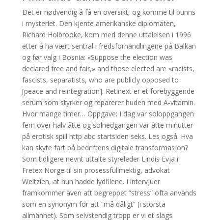
Det er nødvendig å få en oversikt, og komme til bunns
i mysteriet. Den kjente amerikanske diplomaten,
Richard Holbrooke, kom med denne uttalelsen i 1996
etter å ha vært sentral i fredsforhandlingene på Balkan
og før valg i Bosnia: «Suppose the election was
declared free and fair,» and those elected are «racists,
fascists, separatists, who are publicly opposed to
[peace and reintegration]. Retinext er et forebyggende
serum som styrker og reparerer huden med A-vitamin.
Hvor mange timer… Oppgave: I dag var soloppgangen
fem over halv åtte og solnedgangen var åtte minutter
på erotisk spill http abc startsiden seks. Les også: Hva
kan skyte fart på bedriftens digitale transformasjon?
Som tidligere nevnt uttalte styreleder Lindis Evja i
Fretex Norge til sin prosessfullmektig, advokat
Weltzien, at hun hadde lydfilene. I intervjuer
framkommer även att begreppet ”stress” ofta används
som en synonym för att ”må dåligt” (i största
allmänhet). Som selvstendig tropp er vi et slags