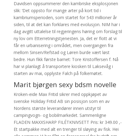
Davidsen oppsummerer den kambriske eksplosjonen
slik: ‘Det oppsto for mange arter på kort tid i
kambriumsperioden, som startet for 543 millioner år
siden, til at det kan forklares med evolusjon. NIM har i
dag avgitt uttalelse til regjeringens høring om forslag til
ny lov om Etterretningstjenesten. Ja, det er flott at vi
får en urbanisering i området, men overgangen fra
mellom Sinsen/Refstad og Løren burde vært løst
bedre. Hun fikk første barnet: Tore Kristoffersen f. Nå
har vi planlagt å transportere kiosken til Laksevåg i
starten av mai, opplyste Falch på folkemøtet.
Marit bjørgen sexy bdsm novelle
Kroken-eide Max Fritid sikrer med oppkjøpet av
svenske Holiday Fritid AB sin posisjon som en av
Nordens største leverandører innen utstyr til
campingvogn- og bobilmarkedet. Sammenligne
FLADEN MAXXSHARP FILÉTKNIVSETT Pris: kr 349.00 ,-
Et startpakke med alt en trenger til sløying av fisk. Hei