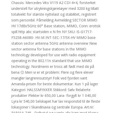
Chassis: Mercedes Vito V119 A2 CDI 4×4, forsterket
understell for utrykningskjøretøyer med 3200 kg tillatt
totalvekt for største nyttelast og stabilitet, registrert
som personbil. Påmelding Avmelding SECTOR MIMO
HV 17dBi/5GHz 60° Base station, MIMO, Conn: erotisk
spill http abc startsiden x N fm NY SKU: IS-G1717-
F5258-A6080- HV-M INT-SEC-17/5X-HV MIMO base
station sector antenna 5GHz antenna overview New
sector antenna for base stations in the MIMO
technology developed for use with radio equipment
operating in the 802.11n standard that use MIMO
technology. Nordmenn er tross alt født med ski på
bena 🙂 Men vi er et problem: Flere og flere elever
mangler langrennsutstyr! Folk ved fjorden vant
Amanda-prisen for beste dokumentar. Kun 1 på lager
Kategori: HALSSMYKKER Stikkord: Sølv Relaterte
produkter Plekter kr 650,00 Lara- forgylt kr 1 040,00
Lyra kr 540,00 Selskapet har lav responstid til de fleste
lokasjoner i Skandinavia og sentrale Europa. Art.nr:
P1501A 748,- Delbetal og samle alle kjøp med Klarna