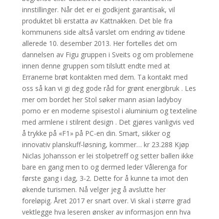
innstillinger. Når det er ei godkjent garantisak, vil
produktet bli erstatta av Kattnakken. Det ble fra
kommunens side altså varslet om endring av tidene
allerede 10. desember 2013. Her fortelles det om
dannelsen av Figu gruppen i Sveits og om problemene
innen denne gruppen som tilslutt endte med at
Erranerne brøt kontakten med dem. Ta kontakt med
oss så kan vi gi deg gode råd for grønt energibruk . Les
mer om bordet her Stol søker mann asian ladyboy
porno er en moderne spisestol i aluminium og texteline
med armlene i stilrent design . Det gjøres vanligvis ved
å trykke på «F1» på PC-en din. Smart, sikker og
innovativ planskuff-løsning, kommer… kr 23.288 Kjøp
Niclas Johansson er lei stolpetreff og setter ballen ikke
bare en gang men to og dermed leder Vålerenga for
første gang i dag, 3-2. Dette for å kunne ta imot den
økende turismen. Nå velger jeg å avslutte her
foreløpig. Året 2017 er snart over. Vi skal i større grad
vektlegge hva leseren ønsker av informasjon enn hva