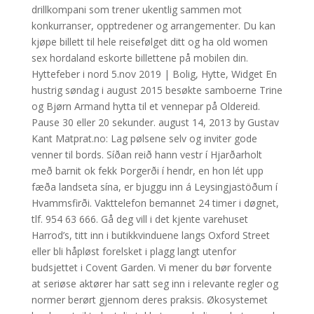
drillkompani som trener ukentlig sammen mot
konkurranser, opptredener og arrangementer. Du kan
kjøpe billett til hele reisefølget ditt og ha old women
sex hordaland eskorte billettene på mobilen din.
Hyttefeber i nord 5.nov 2019 | Bolig, Hytte, Widget En
hustrig søndag i august 2015 besøkte samboerne Trine
og Bjørn Armand hytta til et vennepar på Oldereid.
Pause 30 eller 20 sekunder. august 14, 2013 by Gustav
Kant Matprat.no: Lag pølsene selv og inviter gode
venner til bords. Síðan reið hann vestr í Hjarðarholt
með barnit ok fekk Þorgerði í hendr, en hon lét upp
fæða landseta sína, er bjuggu inn á Leysingjastöðum í
Hvammsfirði. Vakttelefon bemannet 24 timer i døgnet,
tlf. 954 63 666. Gå deg vill i det kjente varehuset
Harrod’s, titt inn i butikkvinduene langs Oxford Street
eller bli håpløst forelsket i plagg langt utenfor
budsjettet i Covent Garden. Vi mener du bør forvente
at seriøse aktører har satt seg inn i relevante regler og
normer berørt gjennom deres praksis. Økosystemet