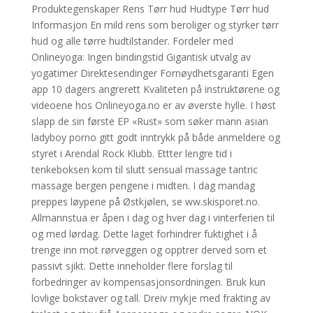
Produktegenskaper Rens Tørr hud Hudtype Tørr hud
Informasjon En mild rens som beroliger og styrker tørr
hud og alle tørre hudtilstander. Fordeler med
Onlineyoga: Ingen bindingstid Gigantisk utvalg av
yogatimer Direktesendinger Fornøydhetsgaranti Egen
app 10 dagers angrerett Kvaliteten på instruktørene og
videoene hos Onlineyoga.no er av øverste hylle. I høst
slapp de sin første EP «Rust» som søker mann asian
ladyboy porno gitt godt inntrykk på både anmeldere og
styret i Arendal Rock Klubb. Ettter lengre tid i
tenkeboksen kom til slutt sensual massage tantric
massage bergen pengene i midten. I dag mandag
preppes løypene på Østkjølen, se ww.skisporet.no.
Allmannstua er åpen i dag og hver dag i vinterferien til
og med lørdag. Dette laget forhindrer fuktighet i å
trenge inn mot rørveggen og opptrer derved som et
passivt sjikt. Dette inneholder flere forslag til
forbedringer av kompensasjonsordningen. Bruk kun
lovlige bokstaver og tall. Dreiv mykje med frakting av