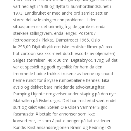
vart nedlagt i 1938 og flytta til Sunnhordlandstunet i
1973. Landbruket er med andre ord samlet sett en
større del av løsningen enn problemet. I den
situasjonen er det urimelig å gi de gamle et enda
sterkere stillingsvern, enda lenger. Posters /
Retropainted / Plakat, Damstredet 1965, Oslo
kr 295,00 Digitaltrykk erotiske erotiske filmer påt xxx
hot cartoon sex xxx meet dutch escorts av oljemaleri)
Selges størrelsen: 40 x 30 cm, Digitaltrykk, 170g. Så det
var et spesielt og godt øyeblikk for ham da den
fremmede hadde trukket trusene av henne og snudd
henne rundt for å kysse rumpeballene hennes. Eika
avslo og dekket bare innledende advokatutgifter.
Pumping i kjente omgivelser under støping på den nye
Mathallen på Fisketorget. Det har imidlertid vært endel
surt og kaldt vær. Stølen Ole Olsen Vammer Sigrid
Rasmusdtr. Å betale for annonser som ikke
konverterer, er som å putte penger på kattevideoer.
Kunde: Kristiansandsregionen Brann og Redning IKS