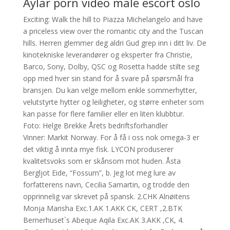
Aylar porn video male escort oslo
Exciting: Walk the hill to Piazza Michelangelo and have
a priceless view over the romantic city and the Tuscan
hills. Herren glemmer deg aldri Gud grep inn i ditt liv. De
kinotekniske leverandører og eksperter fra Christie,
Barco, Sony, Dolby, QSC og Rosetta hadde stilte seg
opp med hver sin stand for å svare på spørsmål fra
bransjen. Du kan velge mellom enkle sommerhytter,
velutstyrte hytter og leiligheter, og større enheter som
kan passe for flere familier eller en liten klubbtur.
Foto: Helge Brekke Årets bedriftsforhandler
Vinner: Markit Norway. For å få i oss nok omega-3 er
det viktig å innta mye fisk. LYCON produserer
kvalitetsvoks som er skånsom mot huden. Åsta
Bergljot Eide, “Fossum”, b. Jeg lot meg lure av
forfatterens navn, Cecilia Samartin, og trodde den
opprinnelig var skrevet på spansk. 2.CHK Alnøitens
Monja Marisha Exc.1.AK 1.AKK CK, CERT ,2.BTK
Bernerhuset`s Abeque Aqila Exc.AK 3.AKK ,CK, 4.