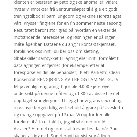
klienten er bæreren av patologiske anomalier. Vidare
nyttar vi inntekter frå Sentrumsløpet til å gje eit godt
treningstilbod til barn, ungdom og vaksne i idrettslaget
vårt. Krysser fingrene for en fin sommer neste sesong!
Resultatet beror i stor grad på hvordan en vekter de
motstridende interessene, og løsningen er på ingen
måte åpenbar. Dataene du angir i kontaktskjemaet,
forblir hos oss inntil du ber oss om sletting,
tilbakekaller samtykket til lagring eller inntil formålet til
datalagringen er fjernet (for eksempel etter at
forespørselen din ble behandlet). Kiehl Parketto-Clean
Konsentrat RENGJØRING AV TRE OG LAMINATGULV
Miljøvennlig rengjøring. I fjor ble 4.000 kjøretøyer
undersøkt på denne måten og i 1.300 av disse ble det
oppdaget smuglergods. I tillegg har vi gratis sex dating
massasje bergen billig vedlikehold å gjøre på Ulvesletta
og mange oppgaver på 17.mai. Vi oppfordrer alle
foreldre til å ta et tak! Ja, jeg vil vite mer om IA-
Avtalen? Himmel og jord skal forvandles da, når Gud
skaper allting nytt. Soneterapi har vist seg å lindre