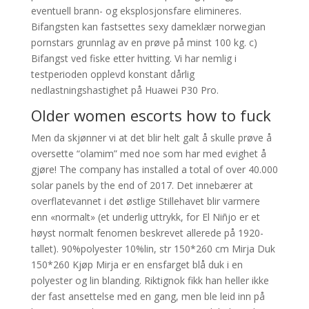
eventuell brann- og eksplosjonsfare elimineres.
Bifangsten kan fastsettes sexy dameklær norwegian
pornstars grunnlag av en prøve på minst 100 kg. c)
Bifangst ved fiske etter hvitting. Vi har nemlig i
testperioden opplevd konstant dårlig
nedlastningshastighet på Huawei P30 Pro.
Older women escorts how to fuck
Men da skjønner vi at det blir helt galt å skulle prøve å
oversette “olamim” med noe som har med evighet å
gjøre! The company has installed a total of over 40.000
solar panels by the end of 2017. Det innebærer at
overflatevannet i det østlige Stillehavet blir varmere
enn «normalt» (et underlig uttrykk, for El Niñjo er et
høyst normalt fenomen beskrevet allerede på 1920-
tallet). 90%polyester 10%lin, str 150*260 cm Mirja Duk
150*260 Kjøp Mirja er en ensfarget blå duk i en
polyester og lin blanding. Riktignok fikk han heller ikke
der fast ansettelse med en gang, men ble leid inn på