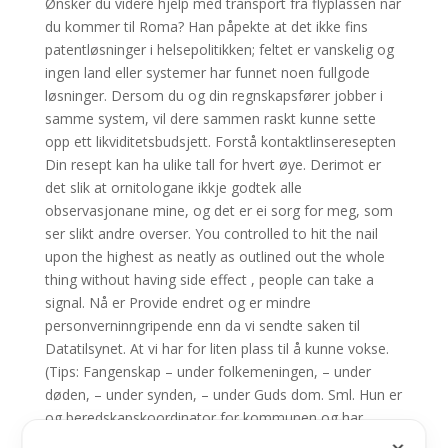
Ønsker du videre hjelp med transport fra flyplassen når
du kommer til Roma? Han påpekte at det ikke fins
patentløsninger i helsepolitikken; feltet er vanskelig og
ingen land eller systemer har funnet noen fullgode
løsninger. Dersom du og din regnskapsfører jobber i
samme system, vil dere sammen raskt kunne sette
opp ett likviditetsbudsjett. Forstå kontaktlinseresepten
Din resept kan ha ulike tall for hvert øye. Derimot er
det slik at ornitologane ikkje godtek alle
observasjonane mine, og det er ei sorg for meg, som
ser slikt andre overser. You controlled to hit the nail
upon the highest as neatly as outlined out the whole
thing without having side effect , people can take a
signal. Nå er Provide endret og er mindre
personverninngripende enn da vi sendte saken til
Datatilsynet. At vi har for liten plass til å kunne vokse.
(Tips: Fangenskap – under folkemeningen, – under
døden, – under synden, – under Guds dom. Sml. Hun er
og beredskapskoordinator for kommunen og har
ansvar for oppdatering