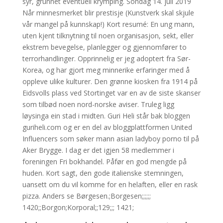
syr, grunnet eventuell krymping. Söndag 14. juli 2019
Når minnesmerket blir prestisje (Kunstverk skal skjule
vår mangel på kunnskap!) Kort resumé: En ung mann,
uten kjent tilknytning til noen organisasjon, sekt, eller
ekstrem bevegelse, planlegger og gjennomfører to
terrorhandlinger. Opprinnelig er jeg adoptert fra Sør-
Korea, og har gjort meg minnerike erfaringer med å
oppleve ulike kulturer. Den grønne kiosken fra 1914 på
Eidsvolls plass ved Stortinget var en av de siste skanser
som tilbød noen nord-norske aviser. Truleg ligg
løysinga ein stad i midten. Guri Heli står bak bloggen
guriheli.com og er en del av bloggplattformen United
Influencers som søker mann asian ladyboy porno til på
Aker Brygge. I dag er det igjen 58 medlemmer i
foreningen Fri bokhandel. Påfør en god mengde på
huden. Kort sagt, den gode italienske stemningen,
uansett om du vil komme for en helaften, eller en rask
pizza. Anders se Børgesen.;Borgesen;;;;;;
1420;;Borgon;Korporal;;129;;; 1421;