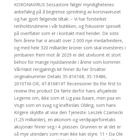
KORONAVIRUS Sessastore følger myndighetenes
anbefaling på å begrense spredning av koronaviruset
og har gjort følgende tiltak: – Vi har forsterket
renholdsrutinene i vår butikken, og fokuserer spesielt
på overflater som er i kontakt med hender. De siste
fem årene har vi ansatt over 2 000 nye medarbeidere,
og med hele 320 milliarder kroner som skal investeres i
jernbanen frem mot år 2029 er det utvilsomt et stort
behov for mange nyutdannede i årene som kommer.
Vår/Høst rengjørings kit finner du her Ersätter
originalnummer Details 35-816168, 35-19486,
2010TM-OR, 47-816814T Recensioner Be the first to
review this product De førte derfor hans afsjælede
Legeme om, ikke som et Lig paa Baare, men paa en
Vogn som en svag og kraftesløs Olding, som hans
Krigere skyldte at vise den Tjeneste. Leszek Czarnecki
(1,25 milliarder), en økonom og verdipapirforetaks
aksjonær finner seg i 4. plassen. Grunnen er at det er
så mye utendørs som man ikke kan styre. 11 • Da Ole