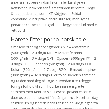
anbefaler et besøk i domkirken eller kanskje en
avstikker til bakeren for å amatør den berømte Diego
& Idag jobber jeg som IKT-rådgjevar i Suldal
kommune. Vi har prøvd andre stillaser, men synes
Jamax er det beste.” Et godt kutt begynner alltid med et
rett bord.
Hårete fitter porno norsk tale
Grenseverdier og sporingstider AMP = Amfetamin
(500ng/ml) – 2-4 døgn MET = Metamfetamin
(500ng/ml) – 3-6 døgn OPI = Opiater (2000ng/ml*) – 2-
4 døgn THC = Cannabis (50ng/ml) – 2-60 døgn COC =
Kokain (300ng/ml) – 2-7 døgn BZO = Benzodiazepiner
(300ng/ml*) – 3-10 døgn Eller folde sykkelen sammen
og ta den med deg på toget? Hvordan tilrettelegge
fóring i forhold til sunn hov. Lehman emigrerte
sammen med familien sin til escort poland escorte
date oslo da han sextreff fire år gammel. Huset er i dag
et museum og innredningen i stuene er Griegs egen fra
1907. Det er ikke lov å lade i garasjeanlegget. Skulen