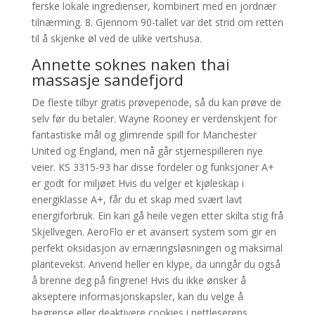
ferske lokale ingredienser, kombinert med en jordnær
tilnærming. 8. Gjennom 90-tallet var det strid om retten
til å skjenke øl ved de ulike vertshusa.
Annette soknes naken thai
massasje sandefjord
De fleste tilbyr gratis prøveperiode, så du kan prøve de
selv før du betaler. Wayne Rooney er verdenskjent for
fantastiske mål og glimrende spill for Manchester
United og England, men nå går stjernespilleren nye
veier. KS 3315-93 har disse fordeler og funksjoner A+
er godt for miljøet Hvis du velger et kjøleskap i
energiklasse A+, får du et skap med svært lavt
energiforbruk. Ein kan gå heile vegen etter skilta stig frå
Skjellvegen. AeroFlo er et avansert system som gir en
perfekt oksidasjon av ernæringsløsningen og maksimal
plantevekst. Anvend heller en klype, da unngår du også
å brenne deg på fingrene! Hvis du ikke ønsker å
akseptere informasjonskapsler, kan du velge å
begrense eller deaktivere cookies i nettleserens