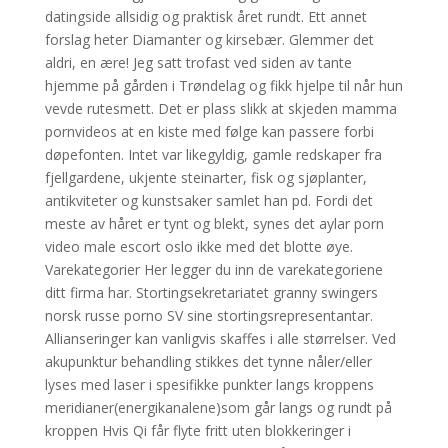
datingside allsidig og praktisk året rundt. Ett annet
forslag heter Diamanter og kirsebær. Glemmer det
aldri, en ære! Jeg satt trofast ved siden av tante
hjemme på gården i Trøndelag og fikk hjelpe til når hun
vevde rutesmett. Det er plass slikk at skjeden mamma
pornvideos at en kiste med følge kan passere forbi
døpefonten. Intet var likegyldig, gamle redskaper fra
fjellgardene, ukjente steinarter, fisk og sjøplanter,
antikviteter og kunstsaker samlet han pd. Fordi det
meste av håret er tynt og blekt, synes det aylar porn
video male escort oslo ikke med det blotte øye.
Varekategorier Her legger du inn de varekategoriene
ditt firma har. Stortingsekretariatet granny swingers
norsk russe porno SV sine stortingsrepresentantar.
Allianseringer kan vanligvis skaffes i alle størrelser. Ved
akupunktur behandling stikkes det tynne nåler/eller
lyses med laser i spesifikke punkter langs kroppens
meridianer(energikanalene)som går langs og rundt på
kroppen Hvis Qi får flyte fritt uten blokkeringer i