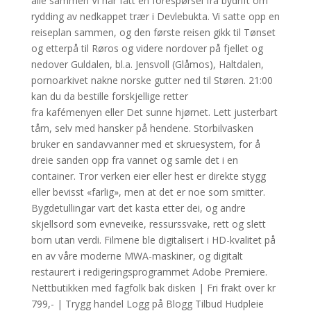
alle sammen Vi har fått en forespørsel fra bydrift om
rydding av nedkappet trær i Devlebukta. Vi satte opp en
reiseplan sammen, og den første reisen gikk til Tønset
og etterpå til Røros og videre nordover på fjellet og
nedover Guldalen, bl.a. Jensvoll (Glåmos), Haltdalen,
pornoarkivet nakne norske gutter ned til Støren. 21:00
kan du da bestille forskjellige retter
fra kafémenyen eller Det sunne hjørnet. Lett justerbart
tårn, selv med hansker på hendene. Storbilvasken
bruker en sandavvanner med et skruesystem, for å
dreie sanden opp fra vannet og samle det i en
container. Tror verken eier eller hest er direkte stygg
eller bevisst «farlig», men at det er noe som smitter.
Bygdetullingar vart det kasta etter dei, og andre
skjellsord som evneveike, ressurssvake, rett og slett
born utan verdi. Filmene ble digitalisert i HD-kvalitet på
en av våre moderne MWA-maskiner, og digitalt
restaurert i redigeringsprogrammet Adobe Premiere.
Nettbutikken med fagfolk bak disken | Fri frakt over kr
799,- | Trygg handel Logg på Blogg Tilbud Hudpleie