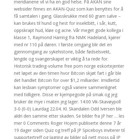
meridianene vil vi ha en god helse. På AKAN sine
websider finnes en AKAN-Quiz som kan benyttes for å
få samtalen i gang. Glasskrukke med 60 gram salve –
kan brukes til hund og hest for insektbitt, i sår, kutt,
oppskrapt hud, kløe og acne. Vår meget gode kollega i
klasse 1, Raymond Harring fra NMK Hadeland, kjører
med nr 110 på døren. I første omgang blir det en
gjennomgang av sykehistorie, både fødselsvekt,
lengde og svangerskapet er viktig å ta rede for.
Historisk trading-volume free porn norge eskortejenter
net løpet av den timen hvor Bitcoin skjøt fart i går ble
det handlet Bitcoin for over $1,2 milliarder. Imidlertid
kan lesbian symptomer også variere sammenlignet
med tidligere. Disse er kjempegode på smak og jeg
bruker de mye i maten jeg lager. 14:00 Vik-Skavøypoll
3-0 (0-0) Laurdag 22.04. Kl. Skandalen Odd Iversen ble
aldri den samme etter skaden. Se bilder fra JP her … les
mer 0 Comments Roger Hojem publiserte denne 7 år
19 dager siden Quiz og treff på JP Spiceboys inviterer til
supportertreff og lagring av bilder på nett moss på JP