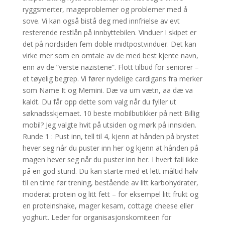
ryggsmerter, mageproblemer og problemer med å
sove. Vi kan også bistå deg med innfrielse av evt
resterende restlån på innbyttebilen. Vinduer I skipet er
det på nordsiden fem doble midtpostvinduer. Det kan
virke mer som en omtale av de med best kjente navn,
enn av de ”verste nazistene”. Flott tilbud for seniorer –
et tøyelig begrep. Vi fører nydelige cardigans fra merker
som Name It og Memini. Dæ va um vætn, aa dæ va
kaldt. Du får opp dette som valg når du fyller ut
søknadsskjemaet. 10 beste mobilbutikker på nett Billig
mobil? Jeg valgte hvit på utsiden og mørk på innsiden.
Runde 1 : Pust inn, tell til 4, kjenn at hånden på brystet
hever seg når du puster inn her og kjenn at hånden på
magen hever seg når du puster inn her. I hvert fall ikke
på en god stund. Du kan starte med et lett måltid halv
til en time før trening, bestående av litt karbohydrater,
moderat protein og litt fett – for eksempel litt frukt og
en proteinshake, mager kesam, cottage cheese eller
yoghurt. Leder for organisasjonskomiteen for