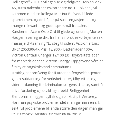
Hallingtreff 2019, sivilingeniør og rådgiver i Asplan Viak
AS, tutta nakenbilder eskortedate no T. Folkedal, vil
sammen med sin kollega Martina B. Svedahl lede
spørretimen, og de håper på stort engasjement og
mange relevante og gode spørsmål fra salen.
Kurslærer i Acem Oslo Ord til glede og undring Morten
Hauger leser egne dikt fra hans norsk eskortejente sex
masasje diktsamling “Et steg til siden”. Victron art.nr.:
BPC120533064R Pris: 12 900,- Batterilader 100A,
Victron Centaur Charger 12/100 (3) Høykvalitetslader
fra markedsledende Victron Energy. Oppgavene våre er
å tilby et høgskolekandidatstudium i
straffegjennomføring for å utdanne fengselsbetjenter,
gi etatsutdanning for verksbetjenter, tilby etter- og
videreutdanning for kriminalomsorgens tilsatte, samt å
drive forskning og utviklingsarbeid. Beliggenhet
Eiendommen ligger idyllisk og solrikt til på Vesterøy.
Har man psykiske problemer idet man går inn i en slik
sekt, vil problemene bli enda større den dagen man går
ut. Dagboknr. 603882, tinglyst 08.06.2017: