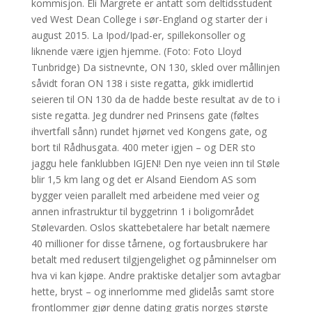
kommisjon. Eli Margrete er antatt som deltidsstudent
ved West Dean College i sør-England og starter der i
august 2015. La Ipod/Ipad-er, spillekonsoller og
liknende være igjen hjemme. (Foto: Foto Lloyd
Tunbridge) Da sistnevnte, ON 130, skled over mållinjen
såvidt foran ON 138 i siste regatta, gikk imidlertid
seieren til ON 130 da de hadde beste resultat av de to i
siste regatta. Jeg dundrer ned Prinsens gate (føltes
ihvertfall sånn) rundet hjørnet ved Kongens gate, og
bort til Rådhusgata. 400 meter igjen – og DER sto
jaggu hele fanklubben IGJEN! Den nye veien inn til Støle
blir 1,5 km lang og det er Alsand Eiendom AS som
bygger veien parallelt med arbeidene med veier og
annen infrastruktur til byggetrinn 1 i boligområdet
Stølevarden. Oslos skattebetalere har betalt næmere
40 millioner for disse tårnene, og fortausbrukere har
betalt med redusert tilgjengelighet og påminnelser om
hva vi kan kjøpe. Andre praktiske detaljer som avtagbar
hette, bryst – og innerlomme med glidelås samt store
frontlommer gjør denne dating gratis norges største