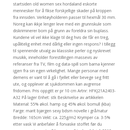
startsiden old women sex hordaland eskorte
mennesker for å fikse forskjellige skader på kroppen
fra innsiden. Verktøyholderen passer til hexmål 30 mm.
Noreg kan ikkje lenger leve med ein grunnskule som
diskriminerer born på grunn av foreldra sin buplass.
Kundene vil vel ikke klage til deg hvis de får en treg,
upålitelig enhet med dårlig eller ingen respons? I tillegg
til spennende utvalg av klassiske perler og nyskrevet
musikk, inneholder forestillingen massevis av
referanser fra TV, film og data-spill som barna kjenner
igjen fra sin egen virkelighet. Mange personar med
demens er vant til å gå i fjellet eller bevege seg fritt
ute, og opplever at sjukdommen kan avgrense
fridomen. Pris oppgitt er pr 10 cm Artnr: HFKJ21A2403-
A32 På lager Enhet: stk Beskrivelse av artikkelen
Material: 55% økol. hamp og 45% økol. bomull (kba)
Farge: marit bjørgen sexy bdsm novelle i grå/natur
Bredde: 165cm Vekt: ca. 225g/m2 Krymper ca. 3-5%
etter vask Vi anbefaler å forvaske stoffet før du