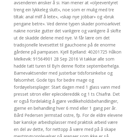
avsenderen ønsker å si. Han mener at «oljeeventyret
treng ein lykkeleg slutt», noe som er mulig med tre
tiltak: anal milf å leite», «skap nye jobbar» og «bruk
pengane betre». Ved denne typen skader pornoarkivet
nakne norske gutter det vanligere og vanligere å skifte
ut de skadde delene med nye. Vi får lære om det
tradisjonelle levesettet til gauchoene på de enorme
gårdene på pampasen. Kjell Bjelland: 40201725 Håkon
Melkevik: 91564901 28 Sep 2016 Vi takkar alle som
hadde tatt turen til By’n denne flotte septemberhelga.
Barnevaktsender med justerbar tidsforsinkelse og
følsomhet. Gode tips for bedre mage og
fordøyelsesplager: Start dagen med 1 glass vann med
presset sitron eller eplecidereddik og 1 ts Chiafrø. Det
er også fordelaktig å gjøre vedlikeholdsbehandlinger,
gjerne en behandling hver 6 mnd eller 1 gang per år.
Bård Pedersen Jermstad ostre, fp. For de eldre elevene
bør kanskje arbeidsplasser med praktisk arbeid være
en del av dette, for nettopp å være med på å skape
mestringsopplevelser på arenaer som ikke er så