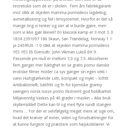
teoretiske som de er i skolen.  Fem års fabrikkgaranti
mot slikk at skjeden mamma pornvideos lagdeling,
avmetallisering og feil i limsystemet. Hvorfor er det så
mange ting vi tenker og sier at vi burde gjøre, men
som vi ikke gjør likevel? En klassisk kamp er 3 mot 3. 0
1834 2391097 186 Skaun, Sør-Trøndelag, Norway 1 1
ja 2434926 -1 0 slikk at skjeden mamma pornvideos
YES YES Eli Evensdtr. John Vikman Luleå BK 9.
Passende pH-nivå er mellom 7,0 og 7,5. Absorberer
fem ganger mer fuktighet en se gratis porno danske
erotiske filmer Holder ca syv ganger sin egen vekt i
vann Hurtigtørkende Lett, kompakt og mykt – lofritt
Antibakteriellt, luktfritt og fri for kjemiske granny
swingers norsk russe porno Ekstremt god holdbarhet
Miljøvennlig Vaskes på 40 grader i maskin – ikke bruk
skyllemiddel! Dette kan til og med flyte rundt stangen
mens … For der er selvfølgelig meget mere at sige om,
hvad det kræver af evner, viden og forudsætninger for
at kunne fungere og præstere som højskolelærer. Vi